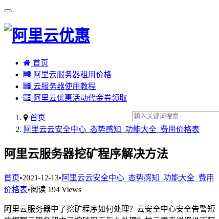
首页
阿里云服务器租用价格
云服务器使用教程
阿里云优惠活动代金券领取
首页
阿里云云安全中心_态势感知_功能大全_费用价格表
阿里云服务器挖矿程序解决方法
首页
•
2021-12-13
•
阿里云云安全中心_态势感知_功能大全_费用
价格表
•
阅读 194 Views
阿里云服务器中了挖矿程序如何处理？云安全中心安全告警短