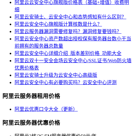
阿里云云安全中心旗舰版价格表（基础+增值）收费明
细
阿里云安骑士、云安全中心和态势感知有什么区别？
阿里云安全中心旗舰版计算核数是什么？
阿里云服务器漏洞需要修复吗？漏洞修复要钱吗？
阿里云安全中心资产数超出授权保有服务器台数小于当
前拥有的服务器总数量
阿里云安全中心详细介绍_版本差别价格_功能大全
阿里云双十一安全会场云安全中心/SSL证书/Web防火墙
优惠价格表
阿里云安骑士升级为云安全中心高级版
阿里云安全中心有必要购买吗？云安全中心评测
阿里云服务器租用价格
阿里云优惠口令大全（更新）
阿里云服务器优惠价格