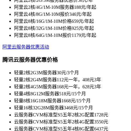
阿里云2核/2G/5M服务器优惠价58元/年
阿里云2核/4G/1M-10M服务器188元/年起
阿里云4核/8G/1M-10M报价346元/年起
阿里云8核/16G/1M-10M价格659元/年起
阿里云8核/32G/1M-10M价格925元/年起
阿里云8核/64G/1M-10M报价1179元/年起
阿里云服务器优惠活动
腾讯云服务器优惠价格
轻量2核2G3M服务器30元/3个月
轻量2核2G4M服务器112元一年，408元3年
轻量2核4G5M服务器168元一年，628元3年
轻量4核8G12M服务器518元/15个月
轻量8核16G18M服务器1668元/15个月
轻量16核32G28M服务器3468元/15个月
云服务器CVM标准型S5五年2核2G配置1728元
云服务器CVM标准型S5五年2核4G配置3550元
云服务器CVM标准型S5五年4核8G配置6437元