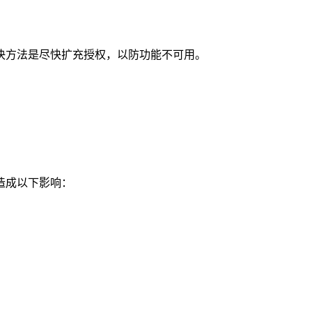
决方法是尽快扩充授权，以防功能不可用。
造成以下影响：