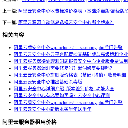
上一篇:
阿里云安全中心收费标准价格表（基础杀毒版/高级版/
下一篇:
阿里云漏洞自动修复选择云安全中心哪个版本？
相关内容
阿里云盾安全中心wp-includes/class-snoopy.php后门告警
阿里云云安全中心云平台配置检查基础版与高级版和企业
阿里云服务器待处理漏洞周报云安全中心企业版免费试用
阿里云服务器漏洞需要修复吗？漏洞修复要钱吗？
阿里云云安全中心旗舰版价格表（基础+增值）收费明细
阿里云云安全中心推出基础杀毒版
阿里云安全中心详细介绍_版本差别价格_功能大全
阿里云安全中心有必要购买吗？云安全中心评测
阿里云盾安全中心wp-includes/class-snoopy.php后门告警
阿里云云安全中心新版本买半年送半年
阿里云服务器租用价格