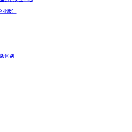
企业版）
版区别