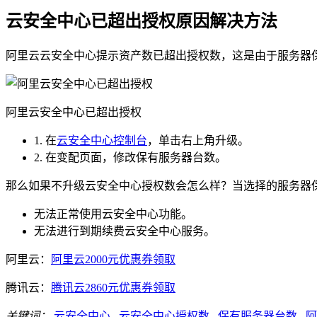
云安全中心已超出授权原因解决方法
阿里云云安全中心提示资产数已超出授权数，这是由于服务器
阿里云安全中心已超出授权
1. 在
云安全中心控制台
，单击右上角升级。
2. 在变配页面，修改保有服务器台数。
那么如果不升级云安全中心授权数会怎么样？当选择的服务器
无法正常使用云安全中心功能。
无法进行到期续费云安全中心服务。
阿里云：
阿里云2000元优惠券领取
腾讯云：
腾讯云2860元优惠券领取
关键词：
云安全中心
,
云安全中心授权数
,
保有服务器台数
,
阿