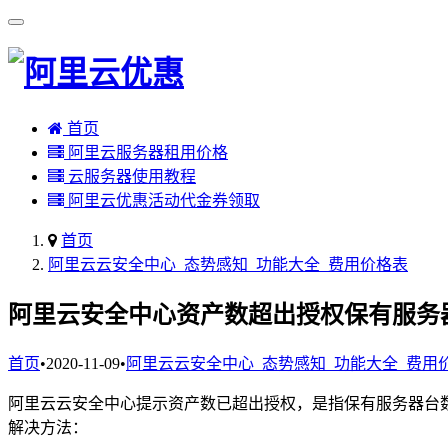
首页
阿里云服务器租用价格
云服务器使用教程
阿里云优惠活动代金券领取
首页
阿里云云安全中心_态势感知_功能大全_费用价格表
阿里云安全中心资产数超出授权保有服务
首页
•
2020-11-09
•
阿里云云安全中心_态势感知_功能大全_费用
阿里云云安全中心提示资产数已超出授权，是指保有服务器台
解决方法：