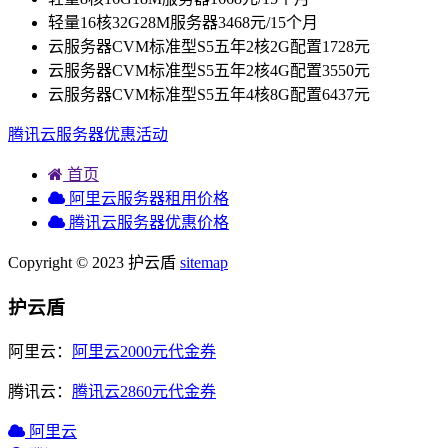
轻量16核32G28M服务器3468元/15个月
云服务器CVM标准型S5五年2核2G配置1728元
云服务器CVM标准型S5五年2核4G配置3550元
云服务器CVM标准型S5五年4核8G配置6437元
腾讯云服务器优惠活动
首页
阿里云服务器租用价格
腾讯云服务器优惠价格
Copyright © 2023 护云盾
sitemap
护云盾
阿里云：
阿里云2000元代金券
腾讯云：
腾讯云2860元代金券
阿里云