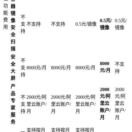
功
器
能
镜
不
费
像
0.5元/
0.5元/
支
不支持
不支持
0.5元/镜像
用
安
镜像
镜像
持
全
扫
描
安
不
8000
全
不支
支
8000元/月
8000元/月
8000元/月
元/月
大
持
持
屏
产
2000
2000
品
元/阿
元/阿
不
2000元/阿
2000元/阿
2000元/阿
专
里云
里云
支
里云账户/
里云账户/
里云账户/
家
账户/
账户/
持
月
月
月
服
月
月
务
支持按月
支持按月
支持按月