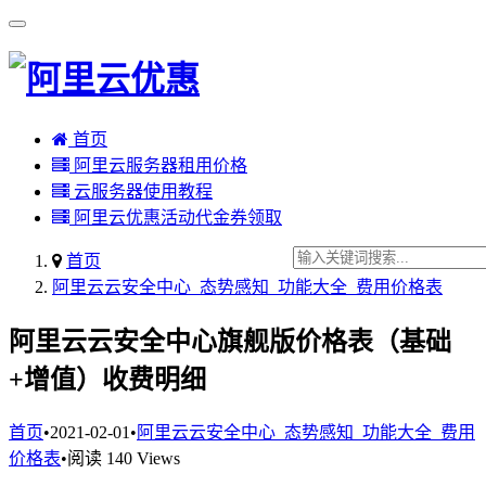
首页
阿里云服务器租用价格
云服务器使用教程
阿里云优惠活动代金券领取
首页
阿里云云安全中心_态势感知_功能大全_费用价格表
阿里云云安全中心旗舰版价格表（基础
+增值）收费明细
首页
•
2021-02-01
•
阿里云云安全中心_态势感知_功能大全_费用
价格表
•
阅读 140 Views