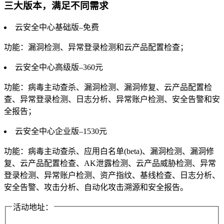
三大版本，满足不同需求
云安全中心基础版–免费
功能：漏洞检测、异常登录检测和云产品配置检查；
云安全中心高级版–360元
功能：病毒主动查杀、漏洞检测、漏洞修复、云产品配置检
查、异常登录检测、日志分析、异常账户检测、安全告警和安
全报告；
云安全中心企业版–1530元
功能：病毒主动查杀、应用白名单(beta)、漏洞检测、漏洞修
复、云产品配置检查、AK泄露检测、云产品威胁检测、异常
登录检测、异常账户检测、资产指纹、基线检查、日志分析、
安全告警、攻击分析、自动化攻击溯源和安全报告。
活动地址：