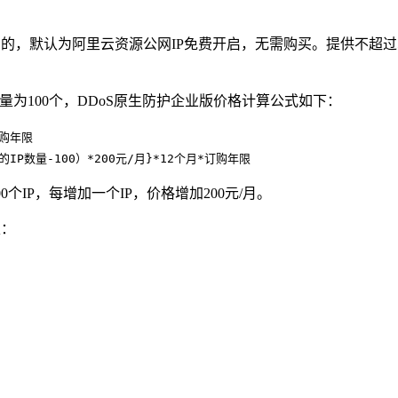
的，默认为阿里云资源公网IP免费开启，无需购买。提供不超过5G
量为100个，DDoS原生防护企业版价格计算公式如下：
订购年限
P数量-100）*200元/月}*12个月*订购年限
个IP，每增加一个IP，价格增加200元/月。
表：