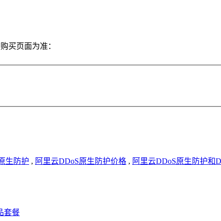
方购买页面为准：
S原生防护
,
阿里云DDoS原生防护价格
,
阿里云DDoS原生防护和D
品套餐