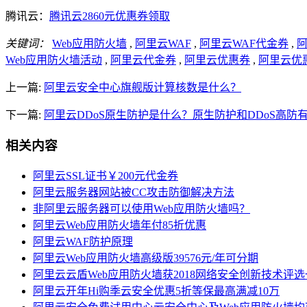
腾讯云：
腾讯云2860元优惠券领取
关键词：
Web应用防火墙
,
阿里云WAF
,
阿里云WAF代金券
,
阿
Web应用防火墙活动
,
阿里云代金券
,
阿里云优惠券
,
阿里云优
上一篇:
阿里云安全中心旗舰版计算核数是什么？
下一篇:
阿里云DDoS原生防护是什么？原生防护和DDoS高防
相关内容
阿里云SSL证书￥200元代金券
阿里云服务器网站被CC攻击防御解决方法
非阿里云服务器可以使用Web应用防火墙吗？
阿里云Web应用防火墙年付85折优惠
阿里云WAF防护原理
阿里云Web应用防火墙高级版39576元/年可分期
阿里云云盾Web应用防火墙获2018网络安全创新技术评
阿里云开年Hi购季云安全优惠5折等保最高满减10万